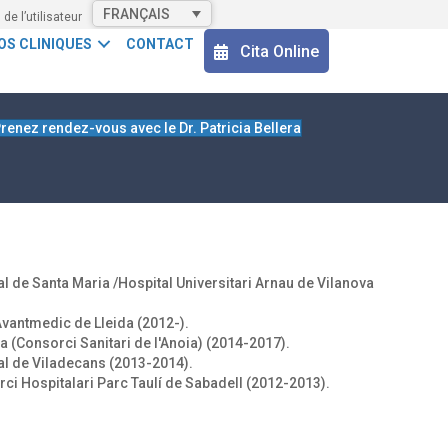
FRANÇAIS
l de l’utilisateur
OS CLINIQUES
CONTACT
Cita Online
renez rendez-vous avec le Dr. Patricia Bellera
al de Santa Maria /Hospital Universitari Arnau de Vilanova
Avantmedic de Lleida (2012-).
da (Consorci Sanitari de l'Anoia) (2014-2017).
tal de Viladecans (2013-2014).
ci Hospitalari Parc Taulí de Sabadell (2012-2013).