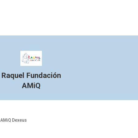
Raquel Fundación
AMiQ
AMiQ Dexeus