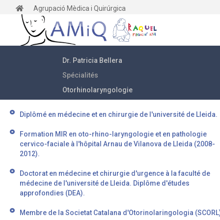
Agrupació Mèdica i Quirúrgica
Dr. Patricia Bellera
Spécialités
Otorhinolaryngologie
Diplômé en médecine et en chirurgie de l'université de Lleida.
Formation MIR en oto-rhino-laryngologie et en pathologie
cervico-faciale à l'hôpital Arnau de Vilanova de Lleida (2008-
2012).
Doctorat en médecine et chirurgie d'urgence à la faculté de
médecine de l'université de Lleida. Diplôme d'études
approfondies (DEA).
Membre de la Societat Catalana d'Otorinolaringologia (SCORL