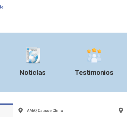
de
Noticías
Testimonios
AMiQ Causse Clinic