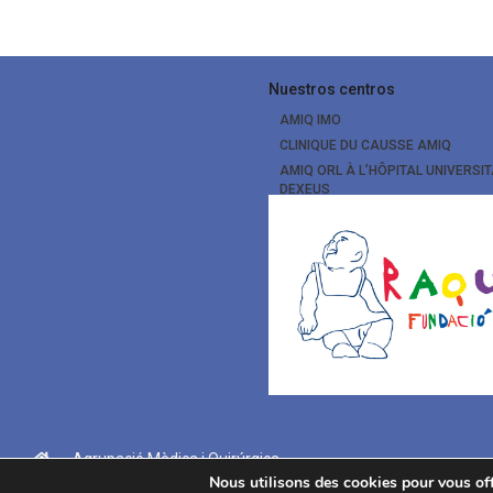
Nuestros centros
AMIQ IMO
CLINIQUE DU CAUSSE AMIQ
AMIQ ORL À L’HÔPITAL UNIVERSIT
DEXEUS
Agrupació Mèdica i Quirúrgica
Nous utilisons des cookies pour vous offr
Página creada por
Lupsys Technology