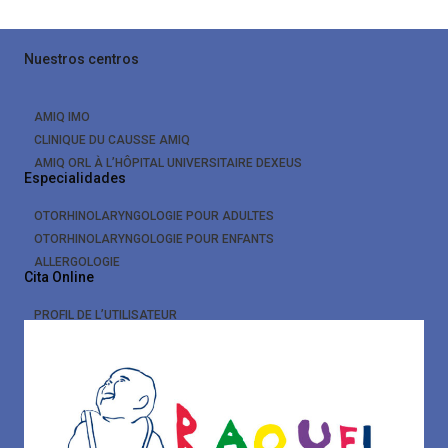
Nuestros centros
AMIQ IMO
CLINIQUE DU CAUSSE AMIQ
AMIQ ORL À L’HÔPITAL UNIVERSITAIRE DEXEUS
Especialidades
OTORHINOLARYNGOLOGIE POUR ADULTES
OTORHINOLARYNGOLOGIE POUR ENFANTS
ALLERGOLOGIE
Cita Online
PROFIL DE L’UTILISATEUR