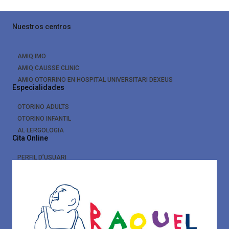
Nuestros centros
AMIQ IMO
AMIQ CAUSSE CLINIC
AMIQ OTORRINO EN HOSPITAL UNIVERSITARI DEXEUS
Especialidades
OTORINO ADULTS
OTORINO INFANTIL
AL·LERGOLOGIA
Cita Online
PERFIL D’USUARI