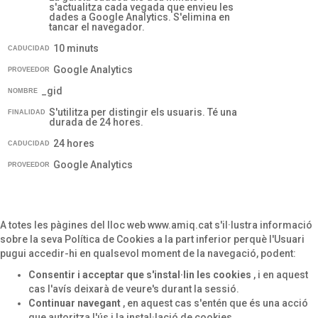
s'actualitza cada vegada que envieu les
dades a Google Analytics. S'elimina en
tancar el navegador.
10 minuts
CADUCIDAD
Google Analytics
PROVEEDOR
_gid
NOMBRE
S'utilitza per distingir els usuaris. Té una
FINALIDAD
durada de 24 hores.
24 hores
CADUCIDAD
Google Analytics
PROVEEDOR
A totes les pàgines del lloc web www.amiq.cat s'il·lustra informació
sobre la seva Política de Cookies a la part inferior perquè l'Usuari
pugui accedir-hi en qualsevol moment de la navegació, podent:
Consentir i acceptar que s'instal·lin les cookies
, i en aquest
cas l'avís deixarà de veure's durant la sessió.
Continuar navegant
, en aquest cas s'entén que és una acció
que autoritza l'ús i la instal·lació de cookies.