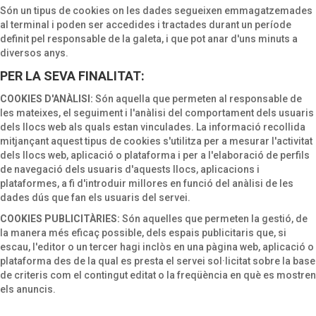
Són un tipus de cookies on les dades segueixen emmagatzemades
al terminal i poden ser accedides i tractades durant un període
definit pel responsable de la galeta, i que pot anar d'uns minuts a
diversos anys.
PER LA SEVA FINALITAT:
COOKIES D'ANÀLISI:
Són aquella que permeten al responsable de
les mateixes, el seguiment i l'anàlisi del comportament dels usuaris
dels llocs web als quals estan vinculades. La informació recollida
mitjançant aquest tipus de cookies s'utilitza per a mesurar l'activitat
dels llocs web, aplicació o plataforma i per a l'elaboració de perfils
de navegació dels usuaris d'aquests llocs, aplicacions i
plataformes, a fi d'introduir millores en funció del anàlisi de les
dades dús que fan els usuaris del servei.
COOKIES PUBLICITÀRIES:
Són aquelles que permeten la gestió, de
la manera més eficaç possible, dels espais publicitaris que, si
escau, l'editor o un tercer hagi inclòs en una pàgina web, aplicació o
plataforma des de la qual es presta el servei sol·licitat sobre la base
de criteris com el contingut editat o la freqüència en què es mostren
els anuncis.