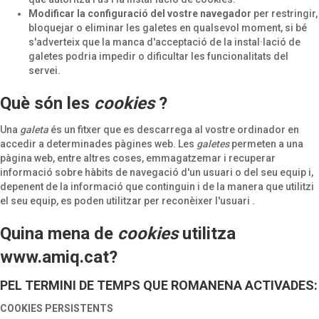
Modificar la configuració del vostre navegador
per restringir,
bloquejar o eliminar les galetes en qualsevol moment, si bé
s'adverteix que la manca d'acceptació de la instal·lació de
galetes podria impedir o dificultar les funcionalitats del
servei.
Què són les
cookies
?
Una
galeta
és un fitxer que es descarrega al vostre ordinador en
accedir a determinades pàgines web. Les
galetes
permeten a una
pàgina web, entre altres coses, emmagatzemar i recuperar
informació sobre hàbits de navegació d'un usuari o del seu equip i,
depenent de la informació que continguin i de la manera que utilitzi
el seu equip, es poden utilitzar per reconèixer l'usuari .
Quina mena de
cookies
utilitza
www.amiq.cat?
PEL TERMINI DE TEMPS QUE ROMANENA ACTIVADES:
COOKIES PERSISTENTS